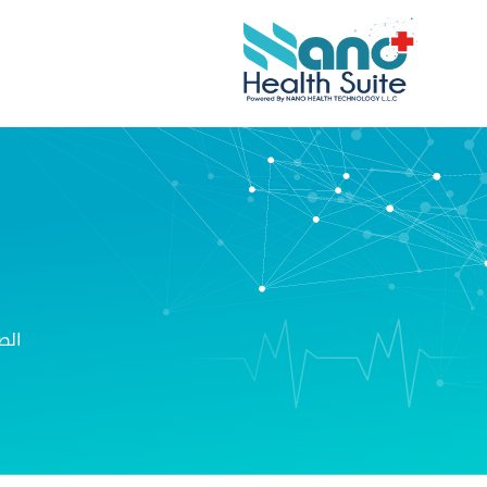
الصفحة الرئيسية
حولنا
حضورنا
منتجاتنا
حول نانو هيلث سويت
الص
علاقات المستثمرين
البحث والابتكارات
إدارة المعرفة من نانو
بوابة المجتمع الصحي من نانو