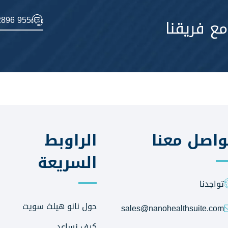
2896 955
ع فريقنا
واصل معنا
الراوبط
السريعة
تواجدنا
حول نانو هيلث سويت
sales@nanohealthsuite.com
كيف نساعد