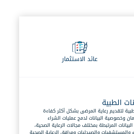
نانو eDWM
صعيد
عمليات تغيير موقع مستودع بيانات
المؤسسة
نانو PLICS
حة الرقمية
نظام المعلومات والتكاليف للمريض
NANO
نانو ECM
محول/مرسل الفاتورة الالكترونية NANO
عائد الاستثمار
حلول الرعاية الصحية القائمة على
القيمة
حلول الرعاية الصحية القائمة على
القيمة
ات الطبية
لطبية لتقديم رعاية المرضى بشكل أكثر كفاءة
ان وخصوصية البيانات لدمج عمليات الشراء
لبيانات المرتبطة بمختلف مجالات الرعاية الصحية،
 والمستشفيات والصيدليات ومرافق الرعاية الصحية