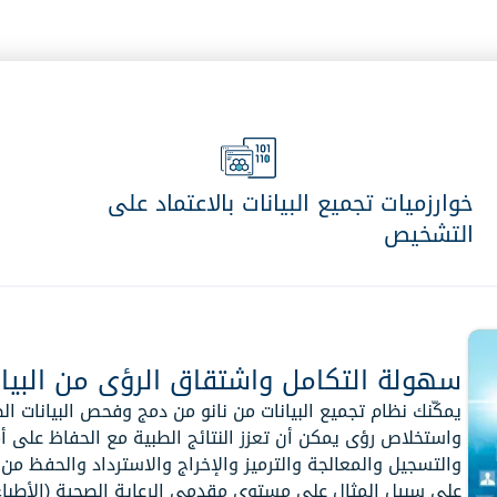
نانو DIICS
نانو NEM
الصحية
إمكانية التشغيل البيني للبيانات وحلول
إدارة الإخطار والت
الرعاية المتكاملة
نانو HRC
نانو DHC
مخاطر الرعاية الصحية والامتثال
النظام البيئي للص
نانو RCM
نانو HUB
إدارة دورة إيرادات NANO
Nano تبادل المعاملات
خوارزميات تجميع البيانات بالاعتماد على
نانو AIDRG
Nano مساعد الذكاء الاصطناعي
التشخيص
Nano تبادل المعلومات
Nano مساعد الذكاء الاصطناعي
سهولة التكامل واشتقاق الرؤى من البيان
يمكّنك نظام تجميع البيانات من نانو من دمج وفحص البيانات ا
واستخلاص رؤى يمكن أن تعزز النتائج الطبية مع الحفاظ على أم
والتسجيل والمعالجة والترميز والإخراج والاسترداد والحفظ من ا
على سبيل المثال على مستوى مقدمي الرعاية الصحية (الأطباء