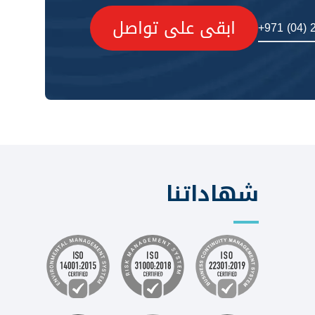
ابقى على تواصل
+971 (04) 
شهاداتنا