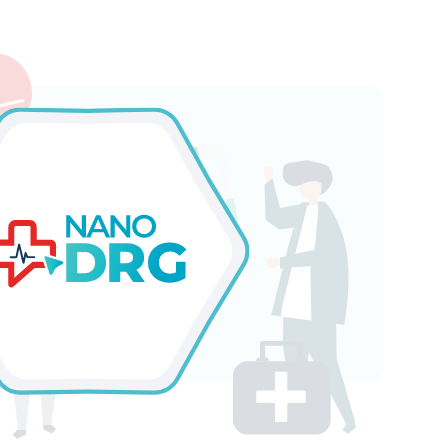
نانو IMS
كل المنتجات
نانو IMS
نانو EMR
المنظمين
نانو EMR
الصيدليات
نانو HCAPI
خدمات واجهة برمجة تط
للرعاية الصحية
شركات التأمين
نانو SAAS
نانو للأنظمة على شك
الشركات
نانو CPW
أخرى
مسارات نانو السريرية