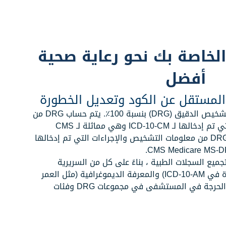
كي
ر
لخاصة بك نحو رعاية صحية
أفضل
نانو MED/MRE
نانو MED
لمستقل عن الكود وتعديل الخطورة
نانو Rx Insight
يوفر تعيين مجموعة ذات صلة بالتشخيص الدقيق (DRG) بنسبة 100٪. يتم حساب DRG من
إحصاءات NANO Rx
معلومات التشخيص والإجراءات التي تم إدخالها لـ ICD-10-CM وهي مماثلة لـ CMS
نانو DDI
Medicare MS-DRG. يتم حساب DRG من معلومات التشخيص والإجراءات التي تم إدخالها
ية عن بعد والتطبيب
إحصاءات البيانات العميقة من نانو
خدم NANO DRG Grouper لتجميع السجلات الطبية ، بناءً على كل من السريرية
نانو FWA
(التشخيصات والإجراءات ، المشفرة في ICD-10-AM) والمعرفة الديموغرافية (مثل العمر
ات
حل إدارة الاحتيال والهدر وسوء
والجنس وما إلى ذلك) ، للإقامات الحرجة في المستشفى في مجموعات DRG وفئات
الاستخدام من نانو
نانو OMOP
الطبي
أتمتة نانو مع محول OMOP للبيانات